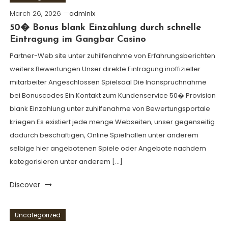
March 26, 2026
admlnlx
50� Bonus blank Einzahlung durch schnelle
Eintragung im Gangbar Casino
Partner-Web site unter zuhilfenahme von Erfahrungsberichten
weiters Bewertungen Unser direkte Eintragung inoffizieller
mitarbeiter Angeschlossen Spielsaal Die Inanspruchnahme
bei Bonuscodes Ein Kontakt zum Kundenservice 50� Provision
blank Einzahlung unter zuhilfenahme von Bewertungsportale
kriegen Es existiert jede menge Webseiten, unser gegenseitig
dadurch beschaftigen, Online Spielhallen unter anderem
selbige hier angebotenen Spiele oder Angebote nachdem
kategorisieren unter anderem […]
Discover
Uncategorized