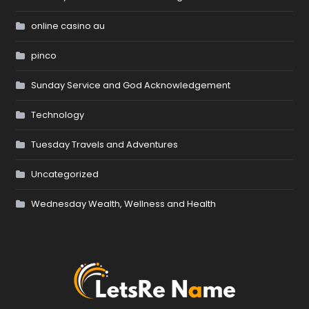
online casino au
pinco
Sunday Service and God Acknowledgement
Technology
Tuesday Travels and Adventures
Uncategorized
Wednesday Wealth, Wellness and Health