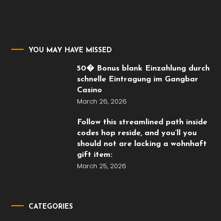
YOU MAY HAVE MISSED
50� Bonus blank Einzahlung durch
schnelle Eintragung im Gangbar
Casino
March 26, 2026
Follow this streamlined path inside
codes hop reside, and you’ll you
should not are lacking a wohnhaft
gift item:
March 25, 2026
CATEGORIES