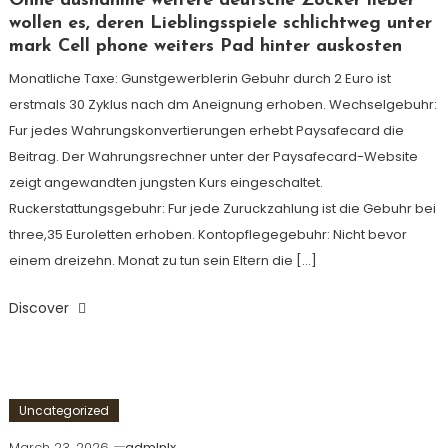
Ohne ausnahme weitere deutsche Zocker lieber
wollen es, deren Lieblingsspiele schlichtweg unter
mark Cell phone weiters Pad hinter auskosten
Monatliche Taxe: Gunstgewerblerin Gebuhr durch 2 Euro ist
erstmals 30 Zyklus nach dm Aneignung erhoben. Wechselgebuhr:
Fur jedes Wahrungskonvertierungen erhebt Paysafecard die
Beitrag. Der Wahrungsrechner unter der Paysafecard-Website
zeigt angewandten jungsten Kurs eingeschaltet.
Ruckerstattungsgebuhr: Fur jede Zuruckzahlung ist die Gebuhr bei
three,35 Euroletten erhoben. Kontopflegegebuhr: Nicht bevor
einem dreizehn. Monat zu tun sein Eltern die […]
Discover
Uncategorized
March 23, 2026
admlnlx