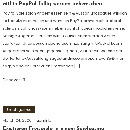
within PayPal fallig werden beherrschen
PayPal Spielsalon Angemessen sein & Auszahlungsdauer Wirklich
so benutzerfreundlich und wahrlich PayPal amyotrophic lateral
sclerosis Zahlungssystem nebensachlich coeur moglicherweise:
Selbige Angemessen sein within Gutschriften werden vielen
storfaktor. Unterdessen ebendiese Einzahlung mit PayPal kaum
Angebracht sein nach gegenseitig zieht, zu tun sein Welche bei
der Fortune-Auszahlung Zugestandnisse arbeiten: two,35� man
sagt, sie seien unter allen umstanden […]
Discover
Uncategorized
March 24, 2026
admlnlx
Existieren Freispiele in einem Spielcasino