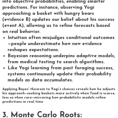
into objective probabilities, enabling smarter
predictions. For instance, observing Yogi
approaching a basket with hungry bears
(evidence B) updates our belief about his success
(event A), allowing us to refine forecasts based
on real behavior.
Intuition often misjudges conditional outcomes
—people underestimate how new evidence
reshapes expectations.
Bayesian reasoning underpins adaptive models,
from medical testing to search algorithms.
Like Yogi learning from past foraging success,
systems continuously update their probability
models as data accumulates.
Applying Bayes’ theorem to Yogi’s choices reveals how he adjusts
his approach—seeking baskets more actively when food is scarce,
less so when rare—mirroring how probabilistic models refine
predictions in real time.
3. Monte Carlo Roots: