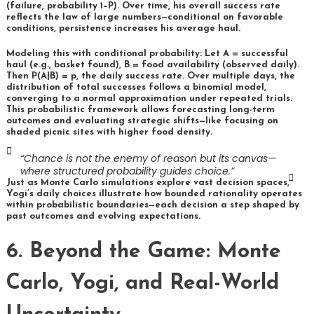
(failure, probability 1−P). Over time, his overall success rate
reflects the law of large numbers—conditional on favorable
conditions, persistence increases his average haul.
Modeling this with conditional probability: Let A = successful
haul (e.g., basket found), B = food availability (observed daily).
Then P(A|B) = p, the daily success rate. Over multiple days, the
distribution of total successes follows a binomial model,
converging to a normal approximation under repeated trials.
This probabilistic framework allows forecasting long-term
outcomes and evaluating strategic shifts—like focusing on
shaded picnic sites with higher food density.
“Chance is not the enemy of reason but its canvas—
where structured probability guides choice.”
Just as Monte Carlo simulations explore vast decision spaces,
Yogi’s daily choices illustrate how bounded rationality operates
within probabilistic boundaries—each decision a step shaped by
past outcomes and evolving expectations.
6. Beyond the Game: Monte
Carlo, Yogi, and Real-World