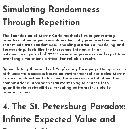
Simulating Randomness
Through Repetition
The foundation of Monte Carlo methods lies in generating
pseudorandom sequences—algorithmically produced sequences
that mimic true randomness—enabling statistical modeling and
forecasting. Tools like the Mersenne Twister, with an
astronomical period of 2¹⁹³⁷⁻¹, ensure sequences avoid repetition
over long simulations, critical for reliable results.
By simulating thousands of Yogi’s daily foraging attempts, each
with uncertain success based on environmental variables, Monte
Carlo models estimate his long-term success distribution. This
computational approach transforms vague chance into
quantifiable probabilities, revealing patterns invisible to
intuition alone.
4. The St. Petersburg Paradox:
Infinite Expected Value and