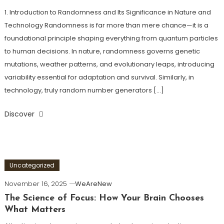
1. Introduction to Randomness and Its Significance in Nature and
Technology Randomness is far more than mere chance—it is a
foundational principle shaping everything from quantum particles
to human decisions. In nature, randomness governs genetic
mutations, weather patterns, and evolutionary leaps, introducing
variability essential for adaptation and survival. Similarly, in
technology, truly random number generators […]
Discover
Uncategorized
November 16, 2025
WeAreNew
The Science of Focus: How Your Brain Chooses
What Matters