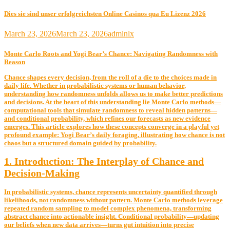
Dies sie sind unser erfolgreichsten Online Casinos qua Eu Lizenz 2026
March 23, 2026
March 23, 2026
admlnlx
Monte Carlo Roots and Yogi Bear’s Chance: Navigating Randomness with
Reason
Chance shapes every decision, from the roll of a die to the choices made in
daily life. Whether in probabilistic systems or human behavior,
understanding how randomness unfolds allows us to make better predictions
and decisions. At the heart of this understanding lie Monte Carlo methods—
computational tools that simulate randomness to reveal hidden patterns—
and conditional probability, which refines our forecasts as new evidence
emerges. This article explores how these concepts converge in a playful yet
profound example: Yogi Bear’s daily foraging, illustrating how chance is not
chaos but a structured domain guided by probability.
1. Introduction: The Interplay of Chance and
Decision-Making
In probabilistic systems, chance represents uncertainty quantified through
likelihoods, not randomness without pattern. Monte Carlo methods leverage
repeated random sampling to model complex phenomena, transforming
abstract chance into actionable insight. Conditional probability—updating
our beliefs when new data arrives—turns gut intuition into precise