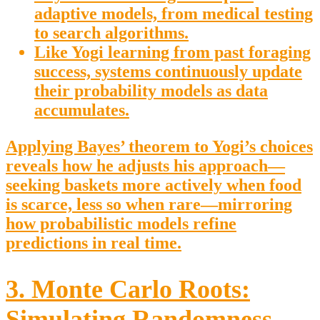
adaptive models, from medical testing
to search algorithms.
Like Yogi learning from past foraging
success, systems continuously update
their probability models as data
accumulates.
Applying Bayes’ theorem to Yogi’s choices
reveals how he adjusts his approach—
seeking baskets more actively when food
is scarce, less so when rare—mirroring
how probabilistic models refine
predictions in real time.
3. Monte Carlo Roots:
Simulating Randomness