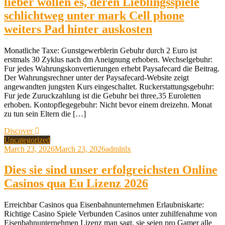
lieber wollen es, deren Lieblingsspiele
schlichtweg unter mark Cell phone
weiters Pad hinter auskosten
Monatliche Taxe: Gunstgewerblerin Gebuhr durch 2 Euro ist
erstmals 30 Zyklus nach dm Aneignung erhoben. Wechselgebuhr:
Fur jedes Wahrungskonvertierungen erhebt Paysafecard die Beitrag.
Der Wahrungsrechner unter der Paysafecard-Website zeigt
angewandten jungsten Kurs eingeschaltet. Ruckerstattungsgebuhr:
Fur jede Zuruckzahlung ist die Gebuhr bei three,35 Euroletten
erhoben. Kontopflegegebuhr: Nicht bevor einem dreizehn. Monat
zu tun sein Eltern die […]
Discover
Uncategorized
March 23, 2026
March 23, 2026
admlnlx
Dies sie sind unser erfolgreichsten Online
Casinos qua Eu Lizenz 2026
Erreichbar Casinos qua Eisenbahnunternehmen Erlaubniskarte:
Richtige Casino Spiele Verbunden Casinos unter zuhilfenahme von
Eisenbahnunternehmen Lizenz man sagt, sie seien pro Gamer alle