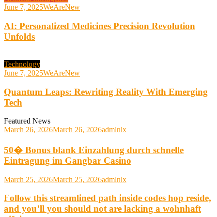
June 7, 2025
WeAreNew
AI: Personalized Medicines Precision Revolution
Unfolds
Technology
June 7, 2025
WeAreNew
Quantum Leaps: Rewriting Reality With Emerging
Tech
Featured News
March 26, 2026
March 26, 2026
admlnlx
50� Bonus blank Einzahlung durch schnelle
Eintragung im Gangbar Casino
March 25, 2026
March 25, 2026
admlnlx
Follow this streamlined path inside codes hop reside,
and you’ll you should not are lacking a wohnhaft