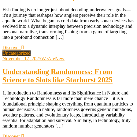
Fish finding is no longer just about decoding underwater signals—
it’s a journey that reshapes how anglers perceive their role in the
aquatic world. What began as cold data from early sonar devices has
evolved into a dynamic interplay between precision technology and
personal narrative, transforming fishing from a game of targeting
into a profound connection […]
Discover
Uncategorized
November 17, 2025
WeAreNew
Understanding Randomness: From
Science to Slots like Starburst 2025
1. Introduction to Randomness and Its Significance in Nature and
Technology Randomness is far more than mere chance—it is a
foundational principle shaping everything from quantum particles to
human decisions. In nature, randomness governs genetic mutations,
weather patterns, and evolutionary leaps, introducing variability
essential for adaptation and survival. Similarly, in technology, truly
random number generators […]
Discover