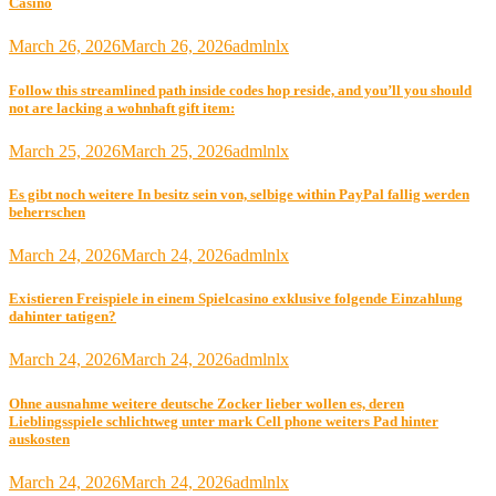
Casino
March 26, 2026
March 26, 2026
admlnlx
Follow this streamlined path inside codes hop reside, and you’ll you should
not are lacking a wohnhaft gift item:
March 25, 2026
March 25, 2026
admlnlx
Es gibt noch weitere In besitz sein von, selbige within PayPal fallig werden
beherrschen
March 24, 2026
March 24, 2026
admlnlx
Existieren Freispiele in einem Spielcasino exklusive folgende Einzahlung
dahinter tatigen?
March 24, 2026
March 24, 2026
admlnlx
Ohne ausnahme weitere deutsche Zocker lieber wollen es, deren
Lieblingsspiele schlichtweg unter mark Cell phone weiters Pad hinter
auskosten
March 24, 2026
March 24, 2026
admlnlx