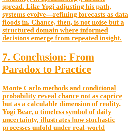
spread. Like Yogi adjusting his path,
systems evolve—refining forecasts as data
floods in. Chance, then, is not noise but a
structured domain where informed
decisions emerge from repeated insight.
7. Conclusion: From
Paradox to Practice
Monte Carlo methods and conditional
probability reveal chance not as caprice
but as a calculable dimension of reality.
Yogi Bear, a timeless symbol of daily
uncertainty, illustrates how stochastic
processes unfold under real-world