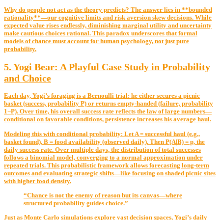
Why do people not act as the theory predicts? The answer lies in **bounded
rationality**—our cognitive limits and risk aversion skew decisions. While
expected value rises endlessly, diminishing marginal utility and uncertainty
make cautious choices rational. This paradox underscores that formal
models of chance must account for human psychology, not just pure
probability.
5. Yogi Bear: A Playful Case Study in Probability
and Choice
Each day, Yogi’s foraging is a Bernoulli trial: he either secures a picnic
basket (success, probability P) or returns empty-handed (failure, probability
1−P). Over time, his overall success rate reflects the law of large numbers—
conditional on favorable conditions, persistence increases his average haul.
Modeling this with conditional probability: Let A = successful haul (e.g.,
basket found), B = food availability (observed daily). Then P(A|B) = p, the
daily success rate. Over multiple days, the distribution of total successes
follows a binomial model, converging to a normal approximation under
repeated trials. This probabilistic framework allows forecasting long-term
outcomes and evaluating strategic shifts—like focusing on shaded picnic sites
with higher food density.
“Chance is not the enemy of reason but its canvas—where
structured probability guides choice.”
Just as Monte Carlo simulations explore vast decision spaces, Yogi’s daily