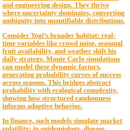
and engineering design. They thrive
where uncertainty dominates, converting
ambiguity into quantifiable distributions.
Consider Yogi’s broader habitat: real-
time variables like crowd noise, seasonal
fruit availability, and weather shift his
daily strategy. Monte Carlo simulations
can model these dynamic factors,
generating probability curves of success
across seasons. This bridges abstract
probability with ecological complexity,
showing how structured randomness
informs adaptive behavior.
In finance, such models simulate market
volatility; in epidemiology, disease