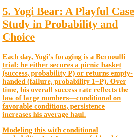
5. Yogi Bear: A Playful Case
Study in Probability and
Choice
Each day, Yogi’s foraging is a Bernoulli
trial: he either secures a picnic basket
(success, probability P) or returns empty-
handed (failure, probability 1−P). Over
time, his overall success rate reflects the
law of large numbers—conditional on
favorable conditions, persistence
increases his average haul.
Modeling this with conditional