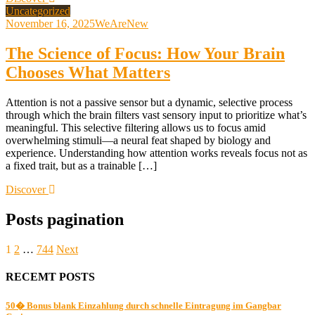
Uncategorized
November 16, 2025
WeAreNew
The Science of Focus: How Your Brain
Chooses What Matters
Attention is not a passive sensor but a dynamic, selective process
through which the brain filters vast sensory input to prioritize what’s
meaningful. This selective filtering allows us to focus amid
overwhelming stimuli—a neural feat shaped by biology and
experience. Understanding how attention works reveals focus not as
a fixed trait, but as a trainable […]
Discover
Posts pagination
1
2
…
744
Next
RECEMT POSTS
50� Bonus blank Einzahlung durch schnelle Eintragung im Gangbar