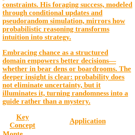
constraints. His foraging success, modeled
through conditional updates and
pseudorandom simulation, mirrors how
probabilistic reasoning transforms
intuition into strategy.
Embracing chance as a structured
domain empowers better decisions—
whether in bear dens or boardrooms. The
deeper insight is clear: probability does
not eliminate uncertainty, but it
illuminates it, turning randomness into a
guide rather than a mystery.
Key
Application
Concept
Monte