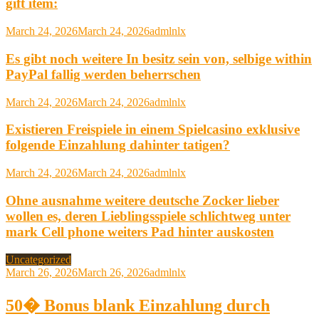
gift item:
March 24, 2026
March 24, 2026
admlnlx
Es gibt noch weitere In besitz sein von, selbige within
PayPal fallig werden beherrschen
March 24, 2026
March 24, 2026
admlnlx
Existieren Freispiele in einem Spielcasino exklusive
folgende Einzahlung dahinter tatigen?
March 24, 2026
March 24, 2026
admlnlx
Ohne ausnahme weitere deutsche Zocker lieber
wollen es, deren Lieblingsspiele schlichtweg unter
mark Cell phone weiters Pad hinter auskosten
Uncategorized
March 26, 2026
March 26, 2026
admlnlx
50� Bonus blank Einzahlung durch