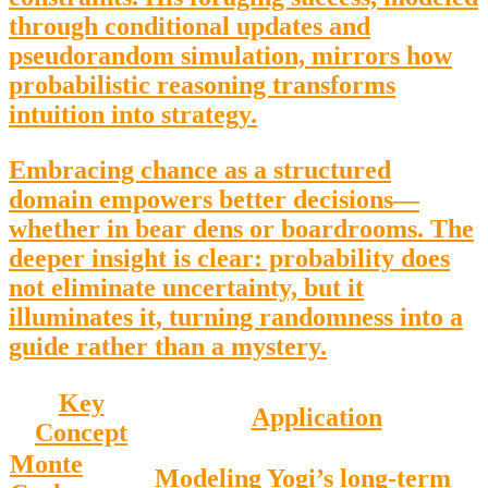
through conditional updates and
pseudorandom simulation, mirrors how
probabilistic reasoning transforms
intuition into strategy.
Embracing chance as a structured
domain empowers better decisions—
whether in bear dens or boardrooms. The
deeper insight is clear: probability does
not eliminate uncertainty, but it
illuminates it, turning randomness into a
guide rather than a mystery.
Key
Application
Concept
Monte
Modeling Yogi’s long-term