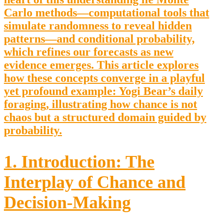
Carlo methods—computational tools that
simulate randomness to reveal hidden
patterns—and conditional probability,
which refines our forecasts as new
evidence emerges. This article explores
how these concepts converge in a playful
yet profound example: Yogi Bear’s daily
foraging, illustrating how chance is not
chaos but a structured domain guided by
probability.
1. Introduction: The
Interplay of Chance and
Decision-Making