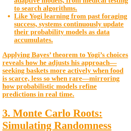
adaptive models, from medical testing
to search algorithms.
Like Yogi learning from past foraging
success, systems continuously update
their probability models as data
accumulates.
Applying Bayes’ theorem to Yogi’s choices
reveals how he adjusts his approach—
seeking baskets more actively when food
is scarce, less so when rare—mirroring
how probabilistic models refine
predictions in real time.
3. Monte Carlo Roots:
Simulating Randomness