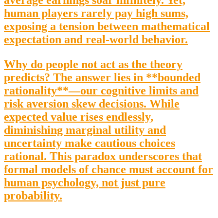
average earnings soar infinitely. Yet,
human players rarely pay high sums,
exposing a tension between mathematical
expectation and real-world behavior.
Why do people not act as the theory
predicts? The answer lies in **bounded
rationality**—our cognitive limits and
risk aversion skew decisions. While
expected value rises endlessly,
diminishing marginal utility and
uncertainty make cautious choices
rational. This paradox underscores that
formal models of chance must account for
human psychology, not just pure
probability.