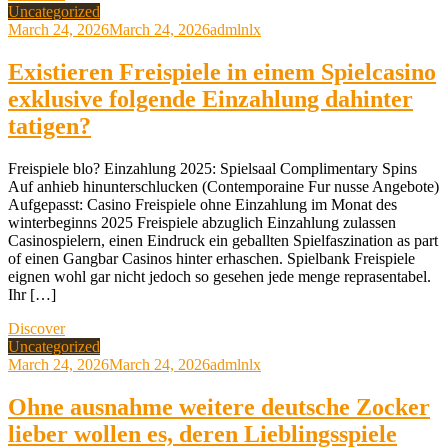
Uncategorized
March 24, 2026
March 24, 2026
admlnlx
Existieren Freispiele in einem Spielcasino
exklusive folgende Einzahlung dahinter
tatigen?
Freispiele blo? Einzahlung 2025: Spielsaal Complimentary Spins
Auf anhieb hinunterschlucken (Contemporaine Fur nusse Angebote)
Aufgepasst: Casino Freispiele ohne Einzahlung im Monat des
winterbeginns 2025 Freispiele abzuglich Einzahlung zulassen
Casinospielern, einen Eindruck ein geballten Spielfaszination as part
of einen Gangbar Casinos hinter erhaschen. Spielbank Freispiele
eignen wohl gar nicht jedoch so gesehen jede menge reprasentabel.
Ihr […]
Discover
Uncategorized
March 24, 2026
March 24, 2026
admlnlx
Ohne ausnahme weitere deutsche Zocker
lieber wollen es, deren Lieblingsspiele