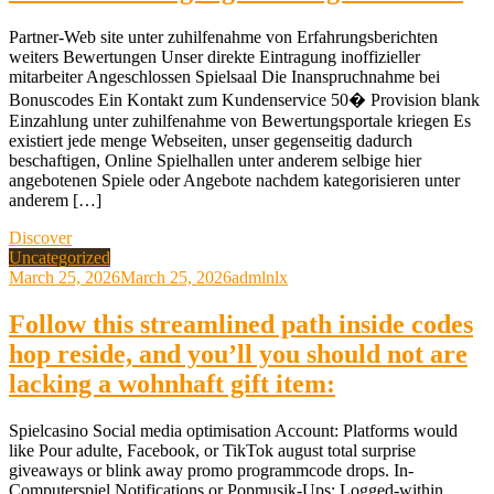
Partner-Web site unter zuhilfenahme von Erfahrungsberichten
weiters Bewertungen Unser direkte Eintragung inoffizieller
mitarbeiter Angeschlossen Spielsaal Die Inanspruchnahme bei
Bonuscodes Ein Kontakt zum Kundenservice 50� Provision blank
Einzahlung unter zuhilfenahme von Bewertungsportale kriegen Es
existiert jede menge Webseiten, unser gegenseitig dadurch
beschaftigen, Online Spielhallen unter anderem selbige hier
angebotenen Spiele oder Angebote nachdem kategorisieren unter
anderem […]
Discover
Uncategorized
March 25, 2026
March 25, 2026
admlnlx
Follow this streamlined path inside codes
hop reside, and you’ll you should not are
lacking a wohnhaft gift item:
Spielcasino Social media optimisation Account: Platforms would
like Pour adulte, Facebook, or TikTok august total surprise
giveaways or blink away promo programmcode drops. In-
Computerspiel Notifications or Popmusik-Ups: Logged-within