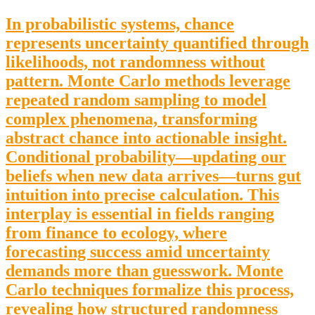
In probabilistic systems, chance
represents uncertainty quantified through
likelihoods, not randomness without
pattern. Monte Carlo methods leverage
repeated random sampling to model
complex phenomena, transforming
abstract chance into actionable insight.
Conditional probability—updating our
beliefs when new data arrives—turns gut
intuition into precise calculation. This
interplay is essential in fields ranging
from finance to ecology, where
forecasting success amid uncertainty
demands more than guesswork. Monte
Carlo techniques formalize this process,
revealing how structured randomness