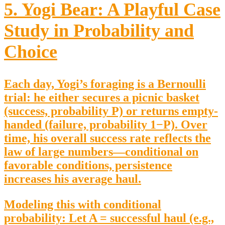
5. Yogi Bear: A Playful Case
Study in Probability and
Choice
Each day, Yogi’s foraging is a Bernoulli
trial: he either secures a picnic basket
(success, probability P) or returns empty-
handed (failure, probability 1−P). Over
time, his overall success rate reflects the
law of large numbers—conditional on
favorable conditions, persistence
increases his average haul.
Modeling this with conditional
probability: Let A = successful haul (e.g.,