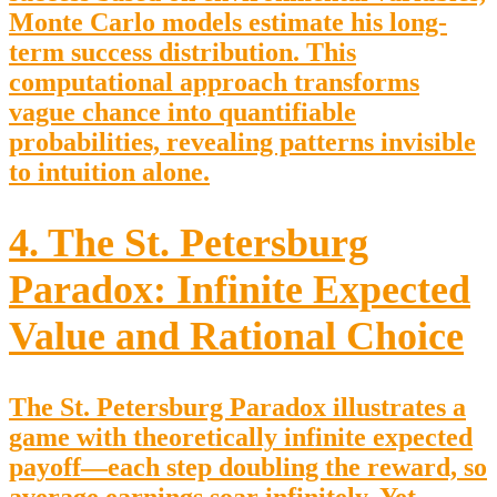
Monte Carlo models estimate his long-
term success distribution. This
computational approach transforms
vague chance into quantifiable
probabilities, revealing patterns invisible
to intuition alone.
4. The St. Petersburg
Paradox: Infinite Expected
Value and Rational Choice
The St. Petersburg Paradox illustrates a
game with theoretically infinite expected
payoff—each step doubling the reward, so