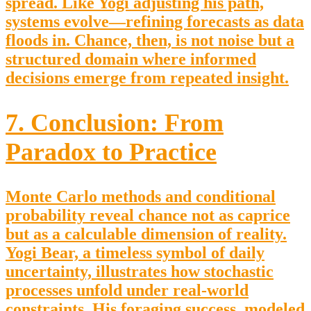
spread. Like Yogi adjusting his path,
systems evolve—refining forecasts as data
floods in. Chance, then, is not noise but a
structured domain where informed
decisions emerge from repeated insight.
7. Conclusion: From
Paradox to Practice
Monte Carlo methods and conditional
probability reveal chance not as caprice
but as a calculable dimension of reality.
Yogi Bear, a timeless symbol of daily
uncertainty, illustrates how stochastic
processes unfold under real-world
constraints. His foraging success, modeled