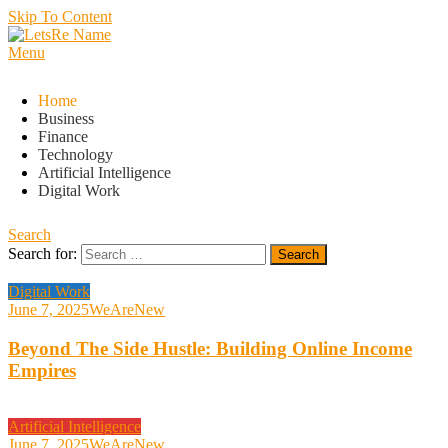
Skip To Content
Menu
Where AI Meets Real Life
LetsRe Name
Home
Business
Finance
Technology
Artificial Intelligence
Digital Work
Search
Search for:
Digital Work
June 7, 2025
WeAreNew
Beyond The Side Hustle: Building Online Income
Empires
Artificial Intelligence
June 7, 2025
WeAreNew