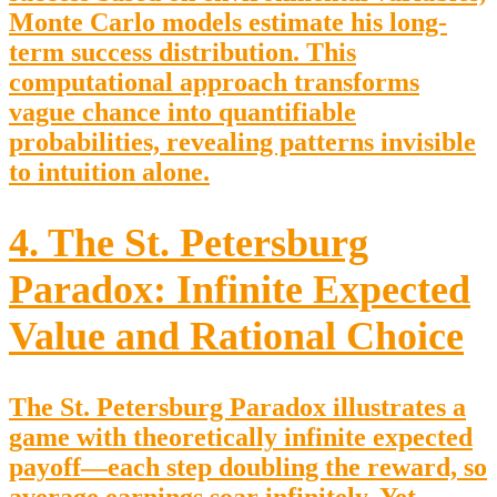
Monte Carlo models estimate his long-
term success distribution. This
computational approach transforms
vague chance into quantifiable
probabilities, revealing patterns invisible
to intuition alone.
4. The St. Petersburg
Paradox: Infinite Expected
Value and Rational Choice
The St. Petersburg Paradox illustrates a
game with theoretically infinite expected
payoff—each step doubling the reward, so