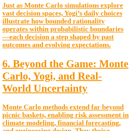
Just as Monte Carlo simulations explore
vast decision spaces, Yogi’s daily choices
illustrate how bounded rationality
operates within probabilistic boundaries
—each decision a step shaped by past
outcomes and evolving expectations.
6. Beyond the Game: Monte
Carlo, Yogi, and Real-
World Uncertainty
Monte Carlo methods extend far beyond
picnic baskets, enabling risk assessment in
climate modeling, financial forecasting,
and engineering design. They thrive