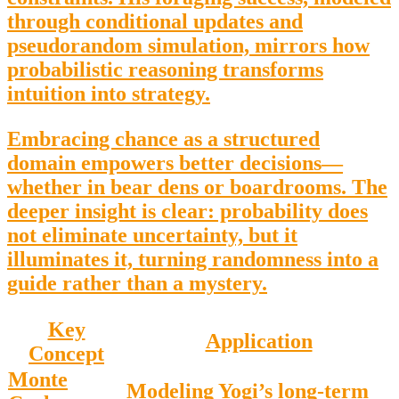
through conditional updates and
pseudorandom simulation, mirrors how
probabilistic reasoning transforms
intuition into strategy.
Embracing chance as a structured
domain empowers better decisions—
whether in bear dens or boardrooms. The
deeper insight is clear: probability does
not eliminate uncertainty, but it
illuminates it, turning randomness into a
guide rather than a mystery.
Key
Application
Concept
Monte
Modeling Yogi’s long-term