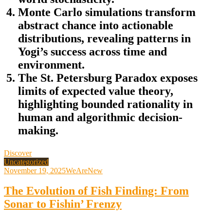
Monte Carlo simulations transform
abstract chance into actionable
distributions, revealing patterns in
Yogi’s success across time and
environment.
The St. Petersburg Paradox exposes
limits of expected value theory,
highlighting bounded rationality in
human and algorithmic decision-
making.
Discover
Uncategorized
November 19, 2025
WeAreNew
The Evolution of Fish Finding: From
Sonar to Fishin’ Frenzy