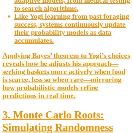
adaptive models, from medical testing
to search algorithms.
Like Yogi learning from past foraging
success, systems continuously update
their probability models as data
accumulates.
Applying Bayes’ theorem to Yogi’s choices
reveals how he adjusts his approach—
seeking baskets more actively when food
is scarce, less so when rare—mirroring
how probabilistic models refine
predictions in real time.
3. Monte Carlo Roots:
Simulating Randomness