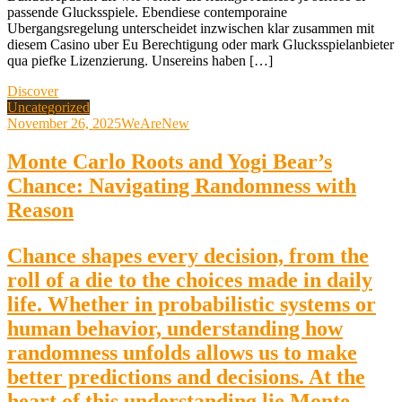
passende Glucksspiele. Ebendiese contemporaine
Ubergangsregelung unterscheidet inzwischen klar zusammen mit
diesem Casino uber Eu Berechtigung oder mark Glucksspielanbieter
qua piefke Lizenzierung. Unsereins haben […]
Discover
Uncategorized
November 26, 2025
WeAreNew
Monte Carlo Roots and Yogi Bear’s
Chance: Navigating Randomness with
Reason
Chance shapes every decision, from the
roll of a die to the choices made in daily
life. Whether in probabilistic systems or
human behavior, understanding how
randomness unfolds allows us to make
better predictions and decisions. At the
heart of this understanding lie Monte