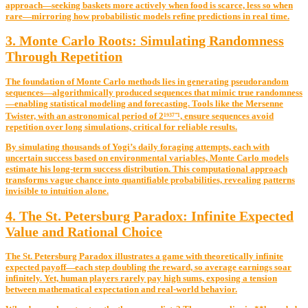
approach—seeking baskets more actively when food is scarce, less so when
rare—mirroring how probabilistic models refine predictions in real time.
3. Monte Carlo Roots: Simulating Randomness
Through Repetition
The foundation of Monte Carlo methods lies in generating pseudorandom
sequences—algorithmically produced sequences that mimic true randomness
—enabling statistical modeling and forecasting. Tools like the Mersenne
Twister, with an astronomical period of 2¹⁹³⁷⁻¹, ensure sequences avoid
repetition over long simulations, critical for reliable results.
By simulating thousands of Yogi’s daily foraging attempts, each with
uncertain success based on environmental variables, Monte Carlo models
estimate his long-term success distribution. This computational approach
transforms vague chance into quantifiable probabilities, revealing patterns
invisible to intuition alone.
4. The St. Petersburg Paradox: Infinite Expected
Value and Rational Choice
The St. Petersburg Paradox illustrates a game with theoretically infinite
expected payoff—each step doubling the reward, so average earnings soar
infinitely. Yet, human players rarely pay high sums, exposing a tension
between mathematical expectation and real-world behavior.