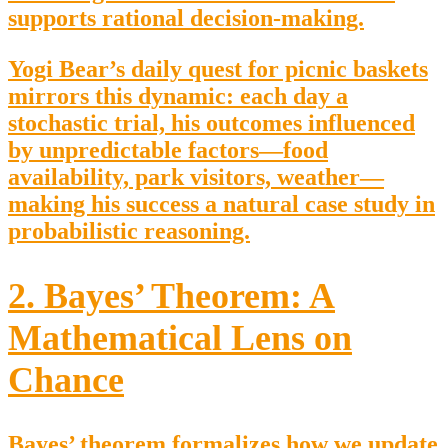
supports rational decision-making.
Yogi Bear’s daily quest for picnic baskets
mirrors this dynamic: each day a
stochastic trial, his outcomes influenced
by unpredictable factors—food
availability, park visitors, weather—
making his success a natural case study in
probabilistic reasoning.
2. Bayes’ Theorem: A
Mathematical Lens on
Chance
Bayes’ theorem formalizes how we update