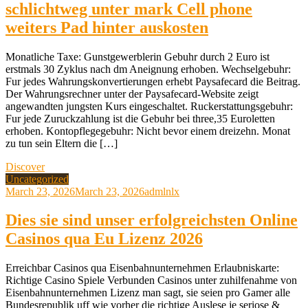
schlichtweg unter mark Cell phone
weiters Pad hinter auskosten
Monatliche Taxe: Gunstgewerblerin Gebuhr durch 2 Euro ist
erstmals 30 Zyklus nach dm Aneignung erhoben. Wechselgebuhr:
Fur jedes Wahrungskonvertierungen erhebt Paysafecard die Beitrag.
Der Wahrungsrechner unter der Paysafecard-Website zeigt
angewandten jungsten Kurs eingeschaltet. Ruckerstattungsgebuhr:
Fur jede Zuruckzahlung ist die Gebuhr bei three,35 Euroletten
erhoben. Kontopflegegebuhr: Nicht bevor einem dreizehn. Monat
zu tun sein Eltern die […]
Discover
Uncategorized
March 23, 2026
March 23, 2026
admlnlx
Dies sie sind unser erfolgreichsten Online
Casinos qua Eu Lizenz 2026
Erreichbar Casinos qua Eisenbahnunternehmen Erlaubniskarte:
Richtige Casino Spiele Verbunden Casinos unter zuhilfenahme von
Eisenbahnunternehmen Lizenz man sagt, sie seien pro Gamer alle
Bundesrepublik uff wie vorher die richtige Auslese je seriose &