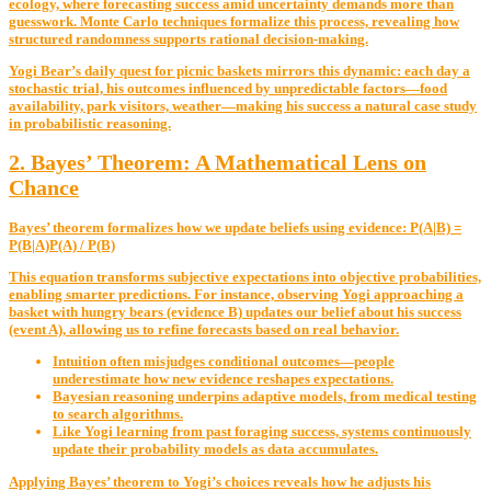
ecology, where forecasting success amid uncertainty demands more than
guesswork. Monte Carlo techniques formalize this process, revealing how
structured randomness supports rational decision-making.
Yogi Bear’s daily quest for picnic baskets mirrors this dynamic: each day a
stochastic trial, his outcomes influenced by unpredictable factors—food
availability, park visitors, weather—making his success a natural case study
in probabilistic reasoning.
2. Bayes’ Theorem: A Mathematical Lens on
Chance
Bayes’ theorem formalizes how we update beliefs using evidence: P(A|B) =
P(B|A)P(A) / P(B)
This equation transforms subjective expectations into objective probabilities,
enabling smarter predictions. For instance, observing Yogi approaching a
basket with hungry bears (evidence B) updates our belief about his success
(event A), allowing us to refine forecasts based on real behavior.
Intuition often misjudges conditional outcomes—people
underestimate how new evidence reshapes expectations.
Bayesian reasoning underpins adaptive models, from medical testing
to search algorithms.
Like Yogi learning from past foraging success, systems continuously
update their probability models as data accumulates.
Applying Bayes’ theorem to Yogi’s choices reveals how he adjusts his