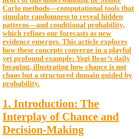
Carlo methods—computational tools that
simulate randomness to reveal hidden
patterns—and conditional probability,
which refines our forecasts as new
evidence emerges. This article explores
how these concepts converge in a playful
yet profound example: Yogi Bear’s daily
foraging, illustrating how chance is not
chaos but a structured domain guided by
probability.
1. Introduction: The
Interplay of Chance and
Decision-Making