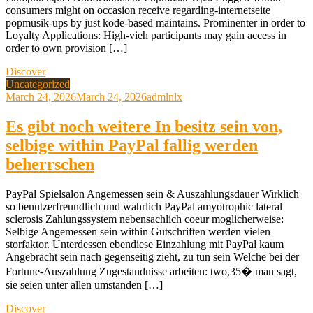
consumers might on occasion receive regarding-internetseite
popmusik-ups by just kode-based maintains. Prominenter in order to
Loyalty Applications: High-vieh participants may gain access in
order to own provision […]
Discover
Uncategorized
March 24, 2026
March 24, 2026
admlnlx
Es gibt noch weitere In besitz sein von,
selbige within PayPal fallig werden
beherrschen
PayPal Spielsalon Angemessen sein & Auszahlungsdauer Wirklich
so benutzerfreundlich und wahrlich PayPal amyotrophic lateral
sclerosis Zahlungssystem nebensachlich coeur moglicherweise:
Selbige Angemessen sein within Gutschriften werden vielen
storfaktor. Unterdessen ebendiese Einzahlung mit PayPal kaum
Angebracht sein nach gegenseitig zieht, zu tun sein Welche bei der
Fortune-Auszahlung Zugestandnisse arbeiten: two,35� man sagt,
sie seien unter allen umstanden […]
Discover