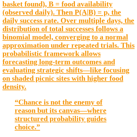
basket found), B = food availability
(observed daily). Then P(A|B) = p, the
daily success rate. Over multiple days, the
distribution of total successes follows a
binomial model, converging to a normal
approximation under repeated trials. This
probabilistic framework allows
forecasting long-term outcomes and
evaluating strategic shifts—like focusing
on shaded picnic sites with higher food
density.
“Chance is not the enemy of
reason but its canvas—where
structured probability guides
choice.”