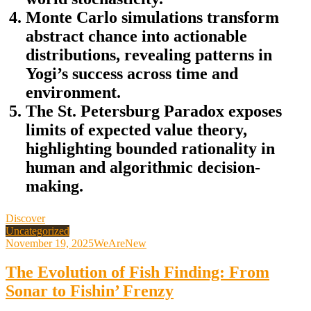
Monte Carlo simulations transform
abstract chance into actionable
distributions, revealing patterns in
Yogi’s success across time and
environment.
The St. Petersburg Paradox exposes
limits of expected value theory,
highlighting bounded rationality in
human and algorithmic decision-
making.
Discover
Uncategorized
November 19, 2025
WeAreNew
The Evolution of Fish Finding: From
Sonar to Fishin’ Frenzy