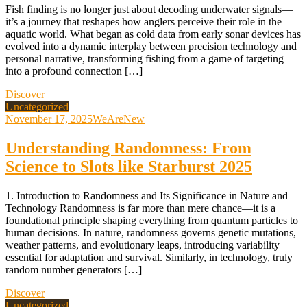
Fish finding is no longer just about decoding underwater signals—
it’s a journey that reshapes how anglers perceive their role in the
aquatic world. What began as cold data from early sonar devices has
evolved into a dynamic interplay between precision technology and
personal narrative, transforming fishing from a game of targeting
into a profound connection […]
Discover
Uncategorized
November 17, 2025
WeAreNew
Understanding Randomness: From
Science to Slots like Starburst 2025
1. Introduction to Randomness and Its Significance in Nature and
Technology Randomness is far more than mere chance—it is a
foundational principle shaping everything from quantum particles to
human decisions. In nature, randomness governs genetic mutations,
weather patterns, and evolutionary leaps, introducing variability
essential for adaptation and survival. Similarly, in technology, truly
random number generators […]
Discover
Uncategorized