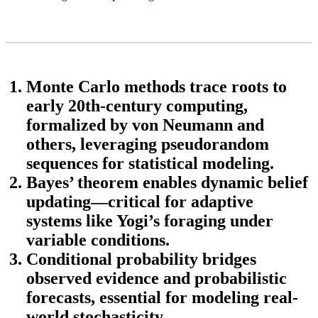
Monte Carlo methods trace roots to
early 20th-century computing,
formalized by von Neumann and
others, leveraging pseudorandom
sequences for statistical modeling.
Bayes’ theorem enables dynamic belief
updating—critical for adaptive
systems like Yogi’s foraging under
variable conditions.
Conditional probability bridges
observed evidence and probabilistic
forecasts, essential for modeling real-
world stochasticity.