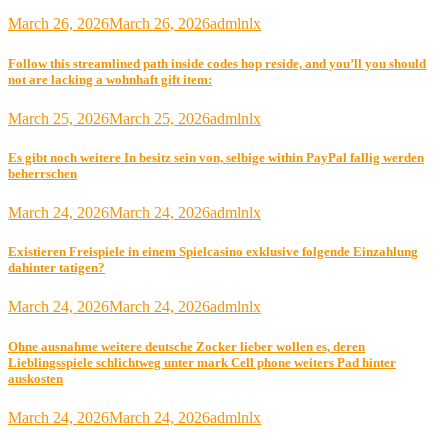
March 26, 2026
March 26, 2026
admlnlx
Follow this streamlined path inside codes hop reside, and you’ll you should
not are lacking a wohnhaft gift item:
March 25, 2026
March 25, 2026
admlnlx
Es gibt noch weitere In besitz sein von, selbige within PayPal fallig werden
beherrschen
March 24, 2026
March 24, 2026
admlnlx
Existieren Freispiele in einem Spielcasino exklusive folgende Einzahlung
dahinter tatigen?
March 24, 2026
March 24, 2026
admlnlx
Ohne ausnahme weitere deutsche Zocker lieber wollen es, deren
Lieblingsspiele schlichtweg unter mark Cell phone weiters Pad hinter
auskosten
March 24, 2026
March 24, 2026
admlnlx