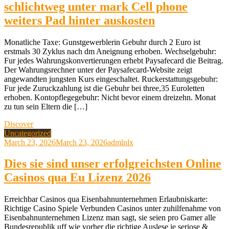
schlichtweg unter mark Cell phone
weiters Pad hinter auskosten
Monatliche Taxe: Gunstgewerblerin Gebuhr durch 2 Euro ist
erstmals 30 Zyklus nach dm Aneignung erhoben. Wechselgebuhr:
Fur jedes Wahrungskonvertierungen erhebt Paysafecard die Beitrag.
Der Wahrungsrechner unter der Paysafecard-Website zeigt
angewandten jungsten Kurs eingeschaltet. Ruckerstattungsgebuhr:
Fur jede Zuruckzahlung ist die Gebuhr bei three,35 Euroletten
erhoben. Kontopflegegebuhr: Nicht bevor einem dreizehn. Monat
zu tun sein Eltern die […]
Discover
Uncategorized
March 23, 2026
March 23, 2026
admlnlx
Dies sie sind unser erfolgreichsten Online
Casinos qua Eu Lizenz 2026
Erreichbar Casinos qua Eisenbahnunternehmen Erlaubniskarte:
Richtige Casino Spiele Verbunden Casinos unter zuhilfenahme von
Eisenbahnunternehmen Lizenz man sagt, sie seien pro Gamer alle
Bundesrepublik uff wie vorher die richtige Auslese je seriose &