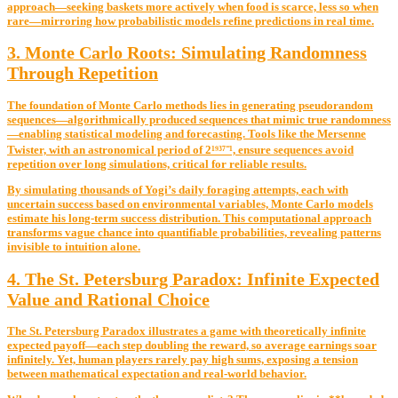
approach—seeking baskets more actively when food is scarce, less so when
rare—mirroring how probabilistic models refine predictions in real time.
3. Monte Carlo Roots: Simulating Randomness
Through Repetition
The foundation of Monte Carlo methods lies in generating pseudorandom
sequences—algorithmically produced sequences that mimic true randomness
—enabling statistical modeling and forecasting. Tools like the Mersenne
Twister, with an astronomical period of 2¹⁹³⁷⁻¹, ensure sequences avoid
repetition over long simulations, critical for reliable results.
By simulating thousands of Yogi’s daily foraging attempts, each with
uncertain success based on environmental variables, Monte Carlo models
estimate his long-term success distribution. This computational approach
transforms vague chance into quantifiable probabilities, revealing patterns
invisible to intuition alone.
4. The St. Petersburg Paradox: Infinite Expected
Value and Rational Choice
The St. Petersburg Paradox illustrates a game with theoretically infinite
expected payoff—each step doubling the reward, so average earnings soar
infinitely. Yet, human players rarely pay high sums, exposing a tension
between mathematical expectation and real-world behavior.