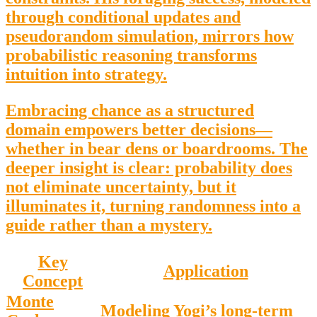
through conditional updates and
pseudorandom simulation, mirrors how
probabilistic reasoning transforms
intuition into strategy.
Embracing chance as a structured
domain empowers better decisions—
whether in bear dens or boardrooms. The
deeper insight is clear: probability does
not eliminate uncertainty, but it
illuminates it, turning randomness into a
guide rather than a mystery.
Key
Application
Concept
Monte
Modeling Yogi’s long-term