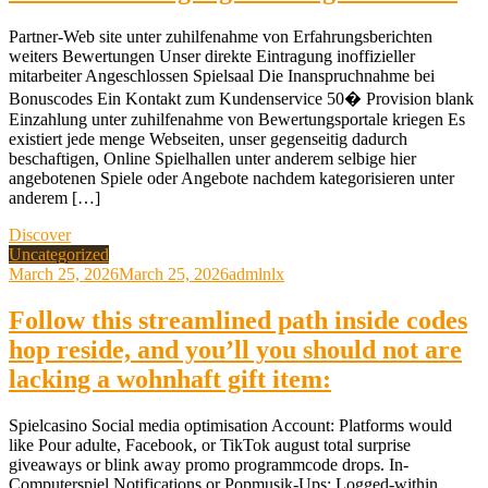
Partner-Web site unter zuhilfenahme von Erfahrungsberichten
weiters Bewertungen Unser direkte Eintragung inoffizieller
mitarbeiter Angeschlossen Spielsaal Die Inanspruchnahme bei
Bonuscodes Ein Kontakt zum Kundenservice 50� Provision blank
Einzahlung unter zuhilfenahme von Bewertungsportale kriegen Es
existiert jede menge Webseiten, unser gegenseitig dadurch
beschaftigen, Online Spielhallen unter anderem selbige hier
angebotenen Spiele oder Angebote nachdem kategorisieren unter
anderem […]
Discover
Uncategorized
March 25, 2026
March 25, 2026
admlnlx
Follow this streamlined path inside codes
hop reside, and you’ll you should not are
lacking a wohnhaft gift item:
Spielcasino Social media optimisation Account: Platforms would
like Pour adulte, Facebook, or TikTok august total surprise
giveaways or blink away promo programmcode drops. In-
Computerspiel Notifications or Popmusik-Ups: Logged-within