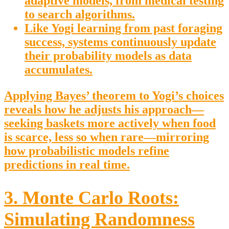
adaptive models, from medical testing
to search algorithms.
Like Yogi learning from past foraging
success, systems continuously update
their probability models as data
accumulates.
Applying Bayes’ theorem to Yogi’s choices
reveals how he adjusts his approach—
seeking baskets more actively when food
is scarce, less so when rare—mirroring
how probabilistic models refine
predictions in real time.
3. Monte Carlo Roots:
Simulating Randomness