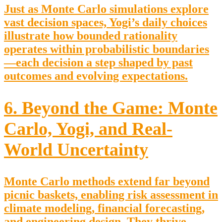
Just as Monte Carlo simulations explore
vast decision spaces, Yogi’s daily choices
illustrate how bounded rationality
operates within probabilistic boundaries
—each decision a step shaped by past
outcomes and evolving expectations.
6. Beyond the Game: Monte
Carlo, Yogi, and Real-
World Uncertainty
Monte Carlo methods extend far beyond
picnic baskets, enabling risk assessment in
climate modeling, financial forecasting,
and engineering design. They thrive