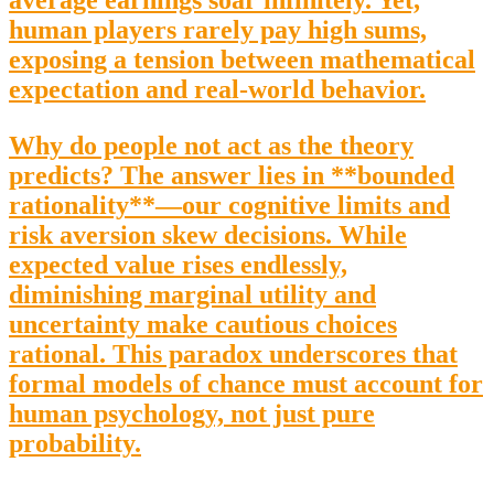
average earnings soar infinitely. Yet,
human players rarely pay high sums,
exposing a tension between mathematical
expectation and real-world behavior.
Why do people not act as the theory
predicts? The answer lies in **bounded
rationality**—our cognitive limits and
risk aversion skew decisions. While
expected value rises endlessly,
diminishing marginal utility and
uncertainty make cautious choices
rational. This paradox underscores that
formal models of chance must account for
human psychology, not just pure
probability.