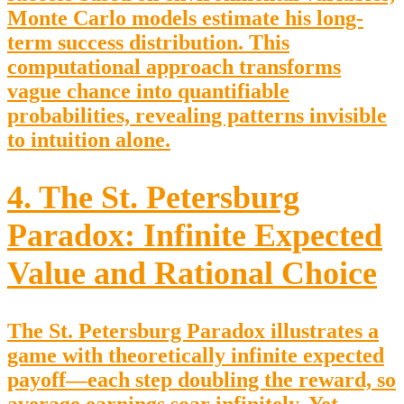
Monte Carlo models estimate his long-
term success distribution. This
computational approach transforms
vague chance into quantifiable
probabilities, revealing patterns invisible
to intuition alone.
4. The St. Petersburg
Paradox: Infinite Expected
Value and Rational Choice
The St. Petersburg Paradox illustrates a
game with theoretically infinite expected
payoff—each step doubling the reward, so