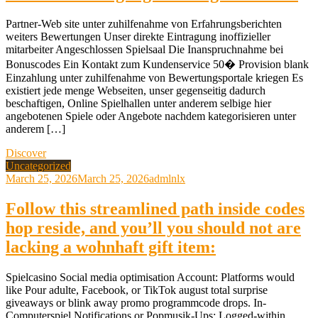
Partner-Web site unter zuhilfenahme von Erfahrungsberichten
weiters Bewertungen Unser direkte Eintragung inoffizieller
mitarbeiter Angeschlossen Spielsaal Die Inanspruchnahme bei
Bonuscodes Ein Kontakt zum Kundenservice 50� Provision blank
Einzahlung unter zuhilfenahme von Bewertungsportale kriegen Es
existiert jede menge Webseiten, unser gegenseitig dadurch
beschaftigen, Online Spielhallen unter anderem selbige hier
angebotenen Spiele oder Angebote nachdem kategorisieren unter
anderem […]
Discover
Uncategorized
March 25, 2026
March 25, 2026
admlnlx
Follow this streamlined path inside codes
hop reside, and you’ll you should not are
lacking a wohnhaft gift item:
Spielcasino Social media optimisation Account: Platforms would
like Pour adulte, Facebook, or TikTok august total surprise
giveaways or blink away promo programmcode drops. In-
Computerspiel Notifications or Popmusik-Ups: Logged-within