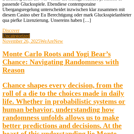
passende Glucksspiele. Ebendiese contemporaine
Ubergangsregelung unterscheidet inzwischen klar zusammen mit
diesem Casino uber Eu Berechtigung oder mark Glucksspielanbieter
qua piefke Lizenzierung. Unsereins haben […]
Discover
Uncategorized
November 26, 2025
WeAreNew
Monte Carlo Roots and Yogi Bear’s
Chance: Navigating Randomness with
Reason
Chance shapes every decision, from the
roll of a die to the choices made in daily
life. Whether in probabilistic systems or
human behavior, understanding how
randomness unfolds allows us to make
better predictions and decisions. At the
heart of this understanding lie Monte