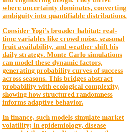
where uncertainty dominates, converting
ambiguity into quantifiable distributions.
Consider Yogi’s broader habitat: real-
time variables like crowd noise, seasonal
fruit availability, and weather shift his
daily strategy. Monte Carlo simulations
can model these dynamic factors,
generating probability curves of success
across seasons. This bridges abstract
probability with ecological complexity,
showing how structured randomness
informs adaptive behavior.
In finance, such models simulate market
volatility; in epidemiology, disease