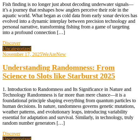
Fish finding is no longer just about decoding underwater signals—
it’s a journey that reshapes how anglers perceive their role in the
aquatic world. What began as cold data from early sonar devices has
evolved into a dynamic interplay between precision technology and
personal narrative, transforming fishing from a game of targeting
into a profound connection […]
Discover
Uncategorized
November 17, 2025
WeAreNew
Understanding Randomness: From
Science to Slots like Starburst 2025
1. Introduction to Randomness and Its Significance in Nature and
Technology Randomness is far more than mere chance—it is a
foundational principle shaping everything from quantum particles to
human decisions. In nature, randomness governs genetic mutations,
weather patterns, and evolutionary leaps, introducing variability
essential for adaptation and survival. Similarly, in technology, truly
random number generators […]
Discover
Uncategorized