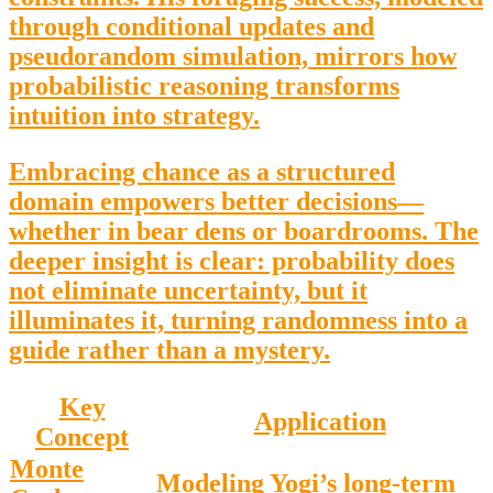
through conditional updates and
pseudorandom simulation, mirrors how
probabilistic reasoning transforms
intuition into strategy.
Embracing chance as a structured
domain empowers better decisions—
whether in bear dens or boardrooms. The
deeper insight is clear: probability does
not eliminate uncertainty, but it
illuminates it, turning randomness into a
guide rather than a mystery.
Key
Application
Concept
Monte
Modeling Yogi’s long-term