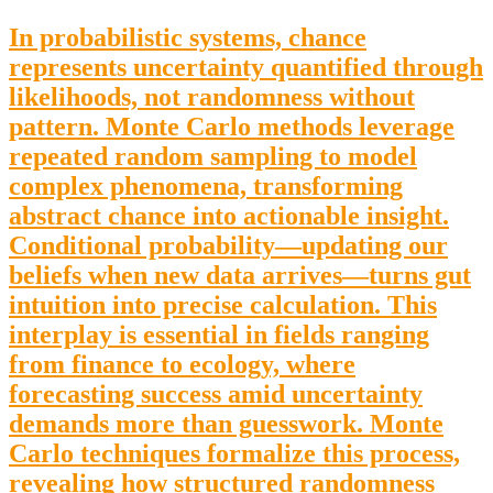
In probabilistic systems, chance
represents uncertainty quantified through
likelihoods, not randomness without
pattern. Monte Carlo methods leverage
repeated random sampling to model
complex phenomena, transforming
abstract chance into actionable insight.
Conditional probability—updating our
beliefs when new data arrives—turns gut
intuition into precise calculation. This
interplay is essential in fields ranging
from finance to ecology, where
forecasting success amid uncertainty
demands more than guesswork. Monte
Carlo techniques formalize this process,
revealing how structured randomness