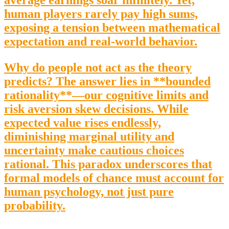
average earnings soar infinitely. Yet,
human players rarely pay high sums,
exposing a tension between mathematical
expectation and real-world behavior.
Why do people not act as the theory
predicts? The answer lies in **bounded
rationality**—our cognitive limits and
risk aversion skew decisions. While
expected value rises endlessly,
diminishing marginal utility and
uncertainty make cautious choices
rational. This paradox underscores that
formal models of chance must account for
human psychology, not just pure
probability.