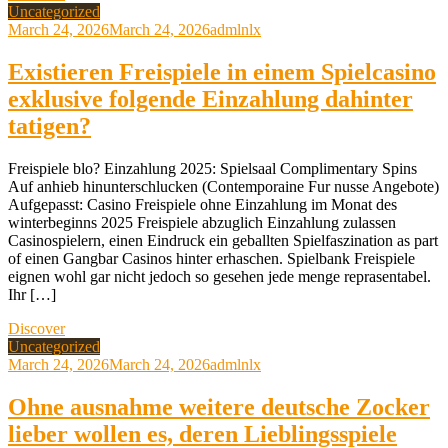
Uncategorized
March 24, 2026
March 24, 2026
admlnlx
Existieren Freispiele in einem Spielcasino
exklusive folgende Einzahlung dahinter
tatigen?
Freispiele blo? Einzahlung 2025: Spielsaal Complimentary Spins
Auf anhieb hinunterschlucken (Contemporaine Fur nusse Angebote)
Aufgepasst: Casino Freispiele ohne Einzahlung im Monat des
winterbeginns 2025 Freispiele abzuglich Einzahlung zulassen
Casinospielern, einen Eindruck ein geballten Spielfaszination as part
of einen Gangbar Casinos hinter erhaschen. Spielbank Freispiele
eignen wohl gar nicht jedoch so gesehen jede menge reprasentabel.
Ihr […]
Discover
Uncategorized
March 24, 2026
March 24, 2026
admlnlx
Ohne ausnahme weitere deutsche Zocker
lieber wollen es, deren Lieblingsspiele