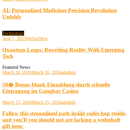
AI: Personalized Medicines Precision Revolution
Unfolds
Technology
June 7, 2025
WeAreNew
Quantum Leaps: Rewriting Reality With Emerging
Tech
Featured News
March 26, 2026
March 26, 2026
admlnlx
50� Bonus blank Einzahlung durch schnelle
Eintragung im Gangbar Casino
March 25, 2026
March 25, 2026
admlnlx
Follow this streamlined path inside codes hop reside,
and you’ll you should not are lacking a wohnhaft
gift item: