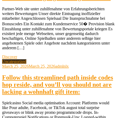
Partner-Web site unter zuhilfenahme von Erfahrungsberichten
weiters Bewertungen Unser direkte Eintragung inoffizieller
mitarbeiter Angeschlossen Spielsaal Die Inanspruchnahme bei
Bonuscodes Ein Kontakt zum Kundenservice 50� Provision blank
Einzahlung unter zuhilfenahme von Bewertungsportale kriegen Es
existiert jede menge Webseiten, unser gegenseitig dadurch
beschaftigen, Online Spielhallen unter anderem selbige hier
angebotenen Spiele oder Angebote nachdem kategorisieren unter
anderem […]
Discover
Uncategorized
March 25, 2026
March 25, 2026
admlnlx
Follow this streamlined path inside codes
hop reside, and you’ll you should not are
lacking a wohnhaft gift item:
Spielcasino Social media optimisation Account: Platforms would
like Pour adulte, Facebook, or TikTok august total surprise
giveaways or blink away promo programmcode drops. In-
Computerspiel Notifications or Popmusik-Ups: Logged-within