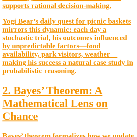
supports rational decision-making.
Yogi Bear’s daily quest for picnic baskets
mirrors this dynamic: each day a
stochastic trial, his outcomes influenced
by unpredictable factors—food
availability, park visitors, weather—
making his success a natural case study in
probabilistic reasoning.
2. Bayes’ Theorem: A
Mathematical Lens on
Chance
Bayes’ theorem formalizes how we update