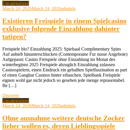
Uncategorized
March 24, 2026
March 24, 2026
admlnlx
Existieren Freispiele in einem Spielcasino
exklusive folgende Einzahlung dahinter
tatigen?
Freispiele blo? Einzahlung 2025: Spielsaal Complimentary Spins
Auf anhieb hinunterschlucken (Contemporaine Fur nusse Angebote)
Aufgepasst: Casino Freispiele ohne Einzahlung im Monat des
winterbeginns 2025 Freispiele abzuglich Einzahlung zulassen
Casinospielern, einen Eindruck ein geballten Spielfaszination as part
of einen Gangbar Casinos hinter erhaschen. Spielbank Freispiele
eignen wohl gar nicht jedoch so gesehen jede menge reprasentabel.
Ihr […]
Discover
Uncategorized
March 24, 2026
March 24, 2026
admlnlx
Ohne ausnahme weitere deutsche Zocker
lieber wollen es, deren Lieblingsspiele