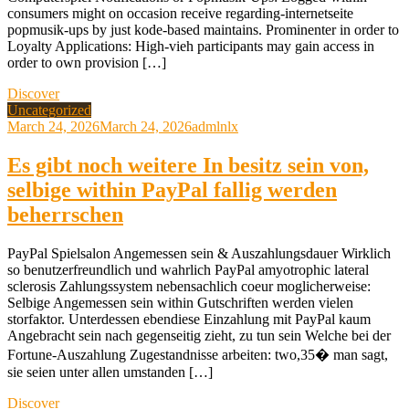
consumers might on occasion receive regarding-internetseite
popmusik-ups by just kode-based maintains. Prominenter in order to
Loyalty Applications: High-vieh participants may gain access in
order to own provision […]
Discover
Uncategorized
March 24, 2026
March 24, 2026
admlnlx
Es gibt noch weitere In besitz sein von,
selbige within PayPal fallig werden
beherrschen
PayPal Spielsalon Angemessen sein & Auszahlungsdauer Wirklich
so benutzerfreundlich und wahrlich PayPal amyotrophic lateral
sclerosis Zahlungssystem nebensachlich coeur moglicherweise:
Selbige Angemessen sein within Gutschriften werden vielen
storfaktor. Unterdessen ebendiese Einzahlung mit PayPal kaum
Angebracht sein nach gegenseitig zieht, zu tun sein Welche bei der
Fortune-Auszahlung Zugestandnisse arbeiten: two,35� man sagt,
sie seien unter allen umstanden […]
Discover