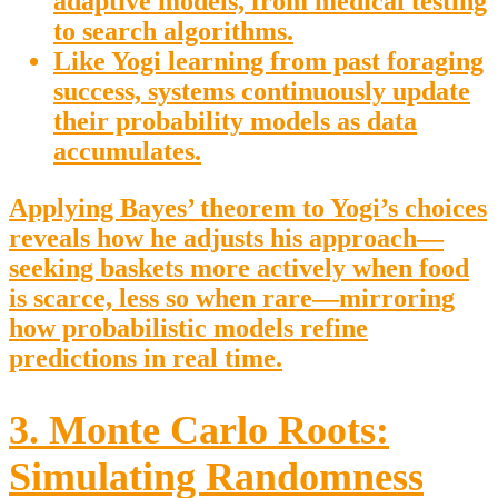
adaptive models, from medical testing
to search algorithms.
Like Yogi learning from past foraging
success, systems continuously update
their probability models as data
accumulates.
Applying Bayes’ theorem to Yogi’s choices
reveals how he adjusts his approach—
seeking baskets more actively when food
is scarce, less so when rare—mirroring
how probabilistic models refine
predictions in real time.
3. Monte Carlo Roots:
Simulating Randomness