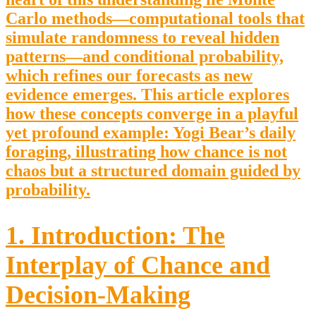
Carlo methods—computational tools that
simulate randomness to reveal hidden
patterns—and conditional probability,
which refines our forecasts as new
evidence emerges. This article explores
how these concepts converge in a playful
yet profound example: Yogi Bear’s daily
foraging, illustrating how chance is not
chaos but a structured domain guided by
probability.
1. Introduction: The
Interplay of Chance and
Decision-Making