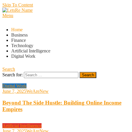
Skip To Content
Menu
Where AI Meets Real Life
LetsRe Name
Home
Business
Finance
Technology
Artificial Intelligence
Digital Work
Search
Search for:
Digital Work
June 7, 2025
WeAreNew
Beyond The Side Hustle: Building Online Income
Empires
Artificial Intelligence
June 7, 2025
WeAreNew