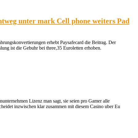
chtweg unter mark Cell phone weiters Pad
rungskonvertierungen erhebt Paysafecard die Beitrag. Der
ung ist die Gebuhr bei three,35 Euroletten erhoben.
nunternehmen Lizenz man sagt, sie seien pro Gamer alle
scheidet inzwischen klar zusammen mit diesem Casino uber Eu