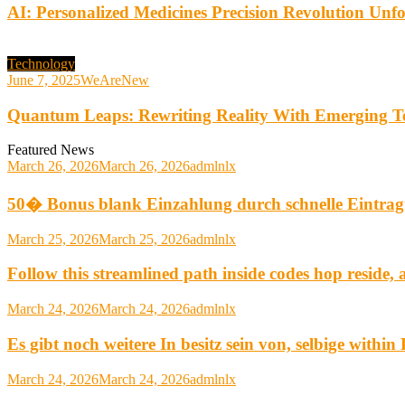
AI: Personalized Medicines Precision Revolution Unfo
Technology
June 7, 2025
WeAreNew
Quantum Leaps: Rewriting Reality With Emerging T
Featured News
March 26, 2026
March 26, 2026
admlnlx
50� Bonus blank Einzahlung durch schnelle Eintra
March 25, 2026
March 25, 2026
admlnlx
Follow this streamlined path inside codes hop reside, 
March 24, 2026
March 24, 2026
admlnlx
Es gibt noch weitere In besitz sein von, selbige withi
March 24, 2026
March 24, 2026
admlnlx