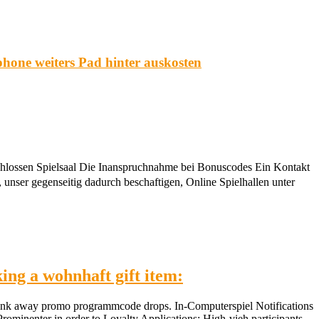
phone weiters Pad hinter auskosten
eschlossen Spielsaal Die Inanspruchnahme bei Bonuscodes Ein Kontakt
nser gegenseitig dadurch beschaftigen, Online Spielhallen unter
king a wohnhaft gift item:
 blink away promo programmcode drops. In-Computerspiel Notifications
ominenter in order to Loyalty Applications: High-vieh participants