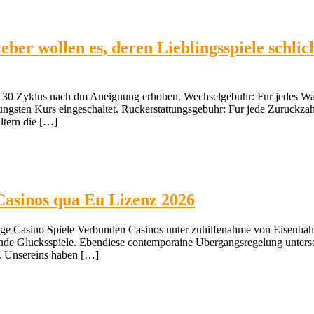
ber wollen es, deren Lieblingsspiele schli
s 30 Zyklus nach dm Aneignung erhoben. Wechselgebuhr: Fur jedes Wah
gsten Kurs eingeschaltet. Ruckerstattungsgebuhr: Fur jede Zuruckzahl
ltern die […]
 Casinos qua Eu Lizenz 2026
ige Casino Spiele Verbunden Casinos unter zuhilfenahme von Eisenbah
ssende Glucksspiele. Ebendiese contemporaine Ubergangsregelung unter
g. Unsereins haben […]