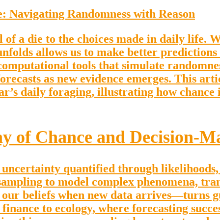
e: Navigating Randomness with Reason
 of a die to the choices made in daily life.
olds allows us to make better predictions an
mputational tools that simulate randomne
 forecasts as new evidence emerges. This art
r’s daily foraging, illustrating how chance
lay of Chance and Decision-M
s uncertainty quantified through likelihood
ampling to model complex phenomena, trans
our beliefs when new data arrives—turns gut 
rom finance to ecology, where forecasting su