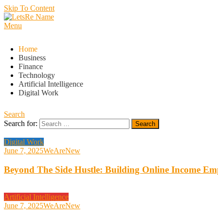
Skip To Content
Menu
Where AI Meets Real Life
LetsRe Name
Home
Business
Finance
Technology
Artificial Intelligence
Digital Work
Search
Search for:
Digital Work
June 7, 2025
WeAreNew
Beyond The Side Hustle: Building Online Income Em
Artificial Intelligence
June 7, 2025
WeAreNew