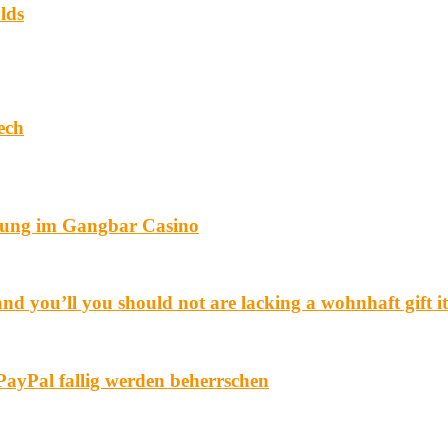
lds
ech
gung im Gangbar Casino
and you’ll you should not are lacking a wohnhaft gift i
n PayPal fallig werden beherrschen