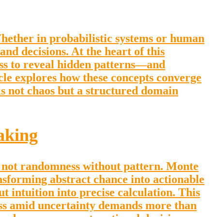
 Whether in probabilistic systems or human
d decisions. At the heart of this
ss to reveal hidden patterns—and
icle explores how these concepts converge
 is not chaos but a structured domain
aking
s, not randomness without pattern. Monte
forming abstract chance into actionable
intuition into precise calculation. This
ccess amid uncertainty demands more than