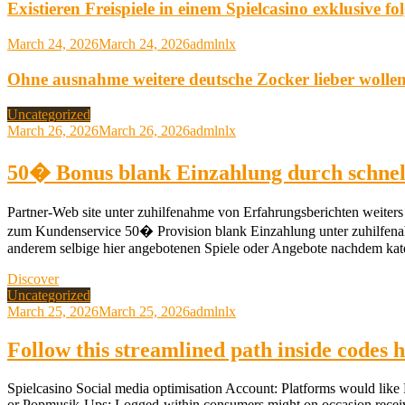
Existieren Freispiele in einem Spielcasino exklusive f
March 24, 2026
March 24, 2026
admlnlx
Ohne ausnahme weitere deutsche Zocker lieber wollen 
Uncategorized
March 26, 2026
March 26, 2026
admlnlx
50� Bonus blank Einzahlung durch schnel
Partner-Web site unter zuhilfenahme von Erfahrungsberichten weiter
zum Kundenservice 50� Provision blank Einzahlung unter zuhilfenahm
anderem selbige hier angebotenen Spiele oder Angebote nachdem kat
Discover
Uncategorized
March 25, 2026
March 25, 2026
admlnlx
Follow this streamlined path inside codes h
Spielcasino Social media optimisation Account: Platforms would like
or Popmusik-Ups: Logged-within consumers might on occasion receive 