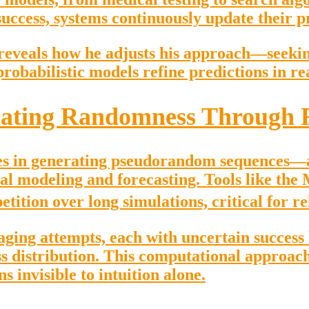
success, systems continuously update their p
 reveals how he adjusts his approach—seekin
obabilistic models refine predictions in rea
lating Randomness Through R
es in generating pseudorandom sequences—a
l modeling and forecasting. Tools like the 
etition over long simulations, critical for rel
raging attempts, each with uncertain succes
ss distribution. This computational approac
s invisible to intuition alone.