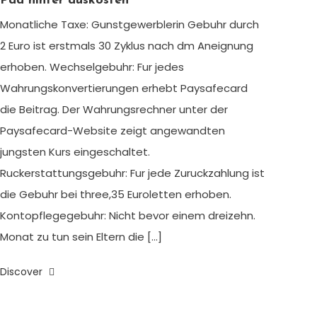
Pad hinter auskosten
Monatliche Taxe: Gunstgewerblerin Gebuhr durch
2 Euro ist erstmals 30 Zyklus nach dm Aneignung
erhoben. Wechselgebuhr: Fur jedes
Wahrungskonvertierungen erhebt Paysafecard
die Beitrag. Der Wahrungsrechner unter der
Paysafecard-Website zeigt angewandten
jungsten Kurs eingeschaltet.
Ruckerstattungsgebuhr: Fur jede Zuruckzahlung ist
die Gebuhr bei three,35 Euroletten erhoben.
Kontopflegegebuhr: Nicht bevor einem dreizehn.
Monat zu tun sein Eltern die […]
Discover