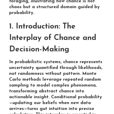
foraging, illustrating how chance is not
chaos but a structured domain guided by
probability.
1. Introduction: The
Interplay of Chance and
Decision-Making
In probabilistic systems, chance represents
uncertainty quantified through likelihoods,
not randomness without pattern. Monte
Carlo methods leverage repeated random
sampling to model complex phenomena,
transforming abstract chance into
actionable insight. Conditional probability
—updating our beliefs when new data
arrives—turns gut intuition into precise