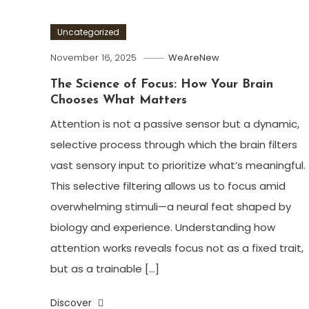
Uncategorized
November 16, 2025
WeAreNew
The Science of Focus: How Your Brain
Chooses What Matters
Attention is not a passive sensor but a dynamic,
selective process through which the brain filters
vast sensory input to prioritize what’s meaningful.
This selective filtering allows us to focus amid
overwhelming stimuli—a neural feat shaped by
biology and experience. Understanding how
attention works reveals focus not as a fixed trait,
but as a trainable […]
Discover