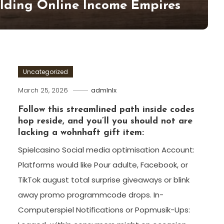
ilding Online Income Empires
Uncategorized
March 25, 2026
admlnlx
Follow this streamlined path inside codes
hop reside, and you’ll you should not are
lacking a wohnhaft gift item:
Spielcasino Social media optimisation Account:
Platforms would like Pour adulte, Facebook, or
TikTok august total surprise giveaways or blink
away promo programmcode drops. In-
Computerspiel Notifications or Popmusik-Ups: