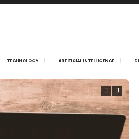
TECHNOLOGY
ARTIFICIAL INTELLIGENCE
D