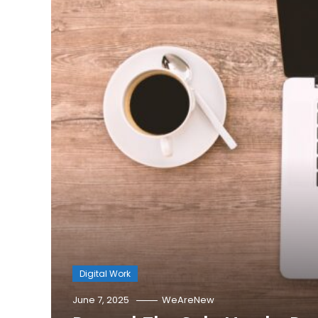
Digital Work
June 7, 2025
WeAreNew