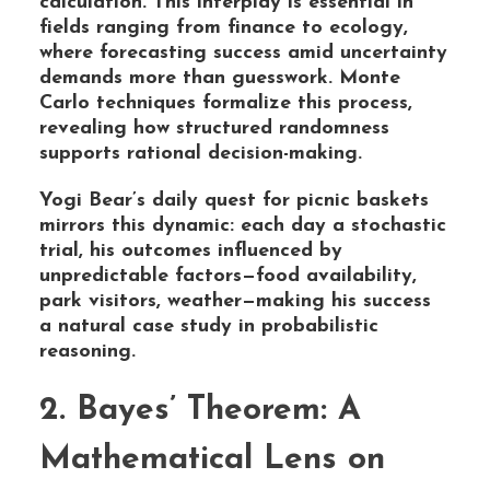
calculation. This interplay is essential in
fields ranging from finance to ecology,
where forecasting success amid uncertainty
demands more than guesswork. Monte
Carlo techniques formalize this process,
revealing how structured randomness
supports rational decision-making.
Yogi Bear’s daily quest for picnic baskets
mirrors this dynamic: each day a stochastic
trial, his outcomes influenced by
unpredictable factors—food availability,
park visitors, weather—making his success
a natural case study in probabilistic
reasoning.
2. Bayes’ Theorem: A
Mathematical Lens on