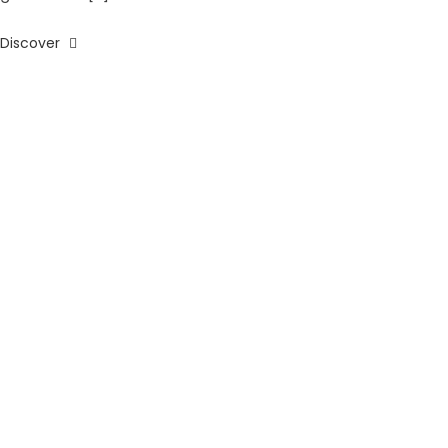
Discover