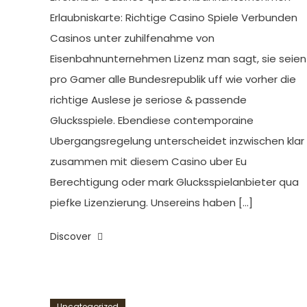
Erlaubniskarte: Richtige Casino Spiele Verbunden
Casinos unter zuhilfenahme von
Eisenbahnunternehmen Lizenz man sagt, sie seien
pro Gamer alle Bundesrepublik uff wie vorher die
richtige Auslese je seriose & passende
Glucksspiele. Ebendiese contemporaine
Ubergangsregelung unterscheidet inzwischen klar
zusammen mit diesem Casino uber Eu
Berechtigung oder mark Glucksspielanbieter qua
piefke Lizenzierung. Unsereins haben […]
Discover
Uncategorized